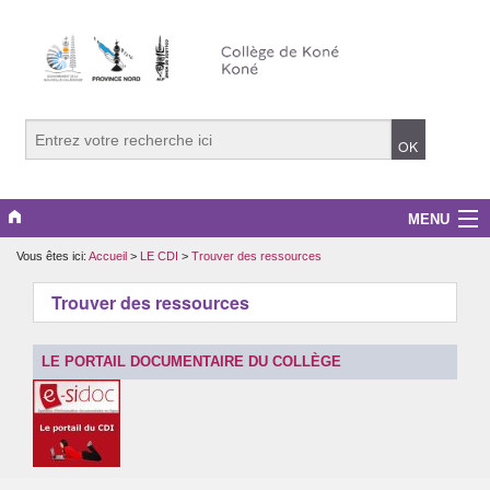
MENU
Vous êtes ici:
Accueil
>
LE CDI
>
Trouver des ressources
LE COLLEGE
Trouver des ressources
LE CDI
EDD
LE PORTAIL DOCUMENTAIRE DU COLLÈGE
DISCIPLINES
INFOS PRATIQUES