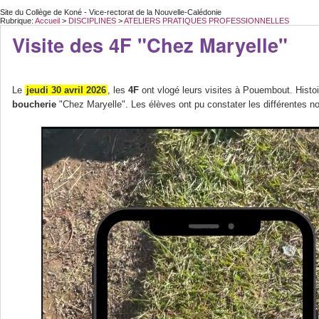
Site du Collège de Koné - Vice-rectorat de la Nouvelle-Calédonie
Rubrique:
Accueil
>
DISCIPLINES
>
ATELIERS PRATIQUES PROFESSIONNELLES
Visite des 4F "Chez Maryelle"
Le
jeudi 30 avril 2026
, les
4F
ont vlogé leurs visites à Pouembout. Hist
boucherie
"Chez Maryelle". Les élèves ont pu constater les différentes 