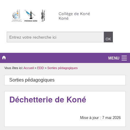
MENU
Vous êtes ici:
Accueil
>
EDD
>
Sorties pédagogiques
LE COLLEGE
Sorties pédagogiques
LE CDI
EDD
Déchetterie de Koné
DISCIPLINES
Mise à jour : 7 mai 2026
INFOS PRATIQUES