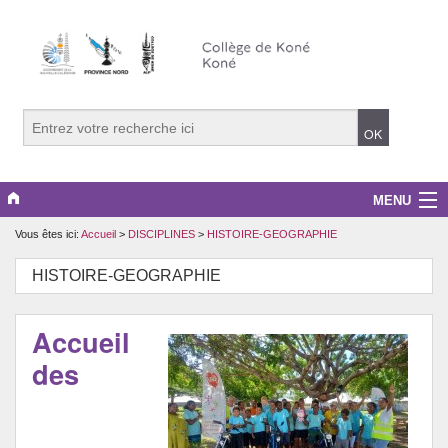
MENU
Vous êtes ici:
Accueil
>
DISCIPLINES
>
HISTOIRE-GEOGRAPHIE
LE COLLEGE
HISTOIRE-GEOGRAPHIE
LE CDI
EDD
Accueil
des
DISCIPLINES
INFOS PRATIQUES