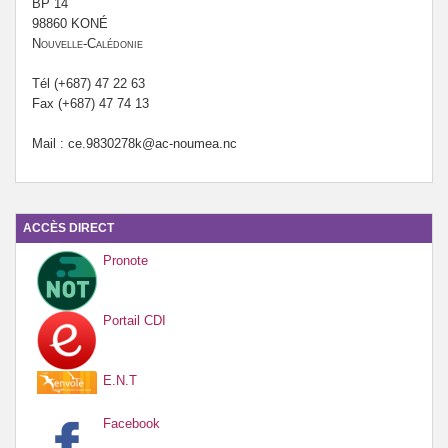
BP 14
98860 KONÉ
Nouvelle-Calédonie
Tél (+687) 47 22 63
Fax (+687) 47 74 13
Mail : ce.9830278k@ac-noumea.nc
ACCÈS DIRECT
Pronote
Portail CDI
E.N.T
Facebook