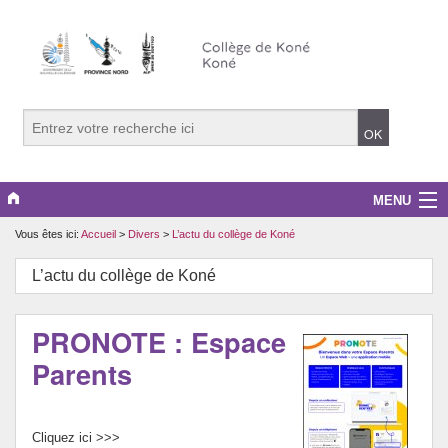
MENU
Vous êtes ici:
Accueil
>
Divers
>
L’actu du collège de Koné
LE COLLEGE
L’actu du collège de Koné
LE CDI
EDD
PRONOTE : Espace
Parents
DISCIPLINES
INFOS PRATIQUES
Cliquez ici >>>