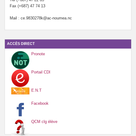
Fax (+687) 47 74 13
Mail : ce.9830278k@ac-noumea.nc
ACCÈS DIRECT
Pronote
Portail CDI
E.N.T
Facebook
QCM clg élève