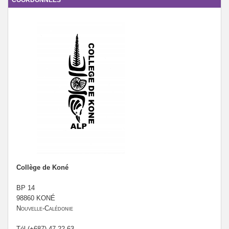
COORDONNÉES
Collège de Koné
BP 14
98860 KONÉ
Nouvelle-Calédonie
Tél (+687) 47 22 63